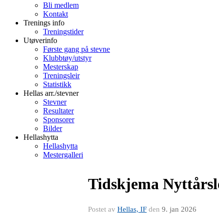
Bli medlem
Kontakt
Trenings info
Treningstider
Utøverinfo
Første gang på stevne
Klubbtøy/utstyr
Mesterskap
Treningsleir
Statistikk
Hellas arr./stevner
Stevner
Resultater
Sponsorer
Bilder
Hellashytta
Hellashytta
Mestergalleri
Tidskjema Nyttårs
Postet av
Hellas, IF
den
9. jan 2026