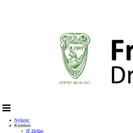
Veksle
navigasjon
Nyheter
Klubben
IF Hellas