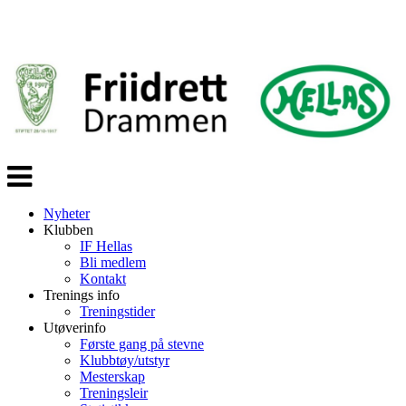
Veksle
navigasjon
Nyheter
Klubben
IF Hellas
Bli medlem
Kontakt
Trenings info
Treningstider
Utøverinfo
Første gang på stevne
Klubbtøy/utstyr
Mesterskap
Treningsleir