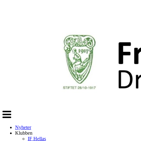
Veksle
navigasjon
Nyheter
Klubben
IF Hellas