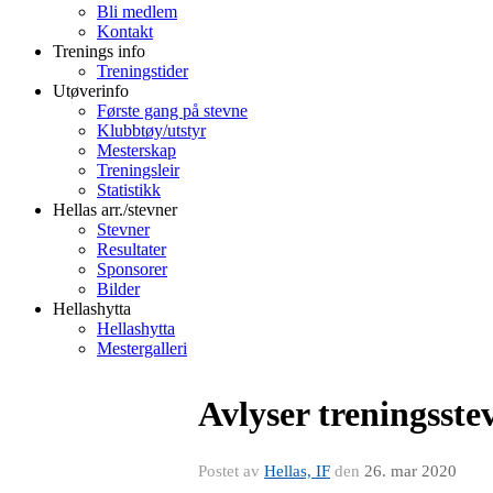
Bli medlem
Kontakt
Trenings info
Treningstider
Utøverinfo
Første gang på stevne
Klubbtøy/utstyr
Mesterskap
Treningsleir
Statistikk
Hellas arr./stevner
Stevner
Resultater
Sponsorer
Bilder
Hellashytta
Hellashytta
Mestergalleri
Avlyser treningsst
Postet av
Hellas, IF
den
26. mar 2020