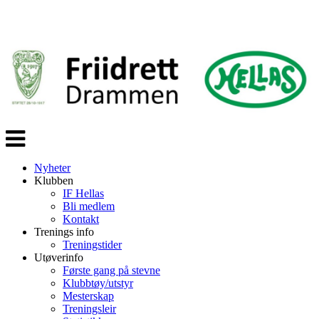
Veksle
navigasjon
Nyheter
Klubben
IF Hellas
Bli medlem
Kontakt
Trenings info
Treningstider
Utøverinfo
Første gang på stevne
Klubbtøy/utstyr
Mesterskap
Treningsleir