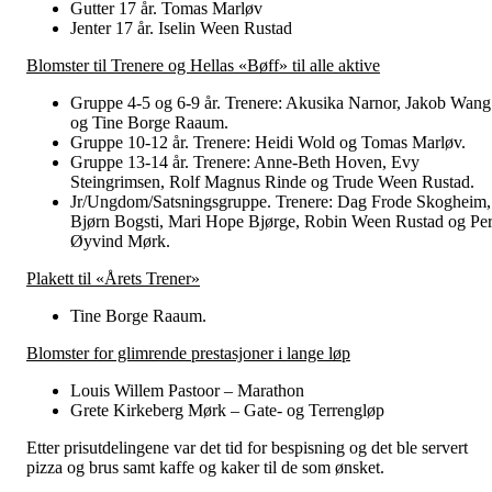
Gutter 17 år. Tomas Marløv
Jenter 17 år. Iselin Ween Rustad
Blomster til Trenere og Hellas «Bøff» til alle aktive
Gruppe 4-5 og 6-9 år. Trenere: Akusika Narnor, Jakob Wang
og Tine Borge Raaum.
Gruppe 10-12 år. Trenere: Heidi Wold og Tomas Marløv.
Gruppe 13-14 år. Trenere: Anne-Beth Hoven, Evy
Steingrimsen, Rolf Magnus Rinde og Trude Ween Rustad.
Jr/Ungdom/Satsningsgruppe. Trenere: Dag Frode Skogheim,
Bjørn Bogsti, Mari Hope Bjørge, Robin Ween Rustad og Per
Øyvind Mørk.
Plakett til «Årets Trener»
Tine Borge Raaum.
Blomster for glimrende prestasjoner i lange løp
Louis Willem Pastoor – Marathon
Grete Kirkeberg Mørk – Gate- og Terrengløp
Etter prisutdelingene var det tid for bespisning og det ble servert
pizza og brus samt kaffe og kaker til de som ønsket.