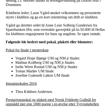
søndag 23. oktober samlet til sesongavslutning på Drafns Hus i
Drammen.
Klubbens leder; Lasse Ygård ønsket velkommen og presenterte
styret i klubben og ga en kort orientering om drift av klubben.
Ygård ga deretter ordet til Anne Lene Solberg Gundersen fra
Sparebanken Øst, som overrakte gavesjekk på kr.50.000 til Hellas
for klubbens engasjement for barn og ungdom. Se egen omtale.
Følgende ble hedret med pokal, plakett eller blomster:
Pokal for finale i mesterskap
Vegard Hope Bjørge UM og NM jr finaler.
Mathias Kollberg UM og NM jr finaler.
Iselin Ween Rustad UM og NM jr finaler.
Tomas Marløv UM finale
Josefine Grønseth Løken UM finale
Innsatspokalen 2016
Thea Kittilsen Andersen.
Prestasjonspokal og plakett med Norsk Friidretts Gullnål for
oppnådd mer enn 1000 poeng i en øvelse etter Tyrvngtabellen