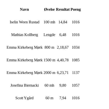
Navn
Øvelse
Resultat
Poeng
Iselin Ween Rustad
100 mh
14,84
1016
Mathias Kollberg
Lengde
6,48
1016
Emma Kirkeberg Mørk
800 m
2,18,67
1034
Emma Kirkeberg Mørk
1500 m
4,40,78
1085
Emma Kirkeberg Mørk
2000 m
6,23,71
1137
Josefina Biernacki
60 mh
9,80
1057
Scott Ygård
60 m
7,94
1016