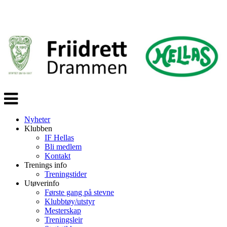
Veksle
navigasjon
Nyheter
Klubben
IF Hellas
Bli medlem
Kontakt
Trenings info
Treningstider
Utøverinfo
Første gang på stevne
Klubbtøy/utstyr
Mesterskap
Treningsleir