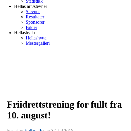
Statistikk
Hellas arr./stevner
Stevner
Resultater
Sponsorer
Bilder
Hellashytta
Hellashytta
Mestergalleri
Friidrettstrening for fullt fra
10. august!
Postet av
Hellas, IF
den
27. jul 2015