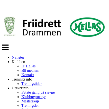
Veksle
navigasjon
Nyheter
Klubben
IF Hellas
Bli medlem
Kontakt
Trenings info
Treningstider
Utøverinfo
Første gang på stevne
Klubbtøy/utstyr
Mesterskap
Treningsleir