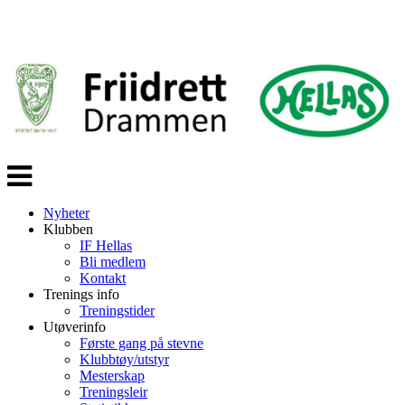
Veksle
navigasjon
Nyheter
Klubben
IF Hellas
Bli medlem
Kontakt
Trenings info
Treningstider
Utøverinfo
Første gang på stevne
Klubbtøy/utstyr
Mesterskap
Treningsleir