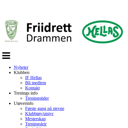
Veksle
navigasjon
Nyheter
Klubben
IF Hellas
Bli medlem
Kontakt
Trenings info
Treningstider
Utøverinfo
Første gang på stevne
Klubbtøy/utstyr
Mesterskap
Treningsleir