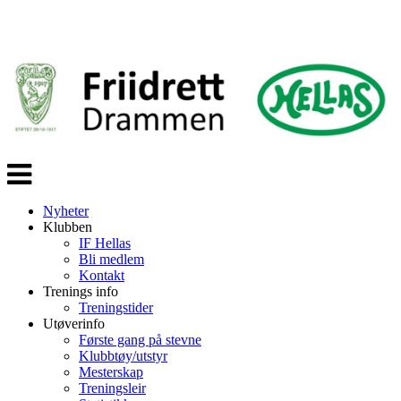
Veksle
navigasjon
Nyheter
Klubben
IF Hellas
Bli medlem
Kontakt
Trenings info
Treningstider
Utøverinfo
Første gang på stevne
Klubbtøy/utstyr
Mesterskap
Treningsleir