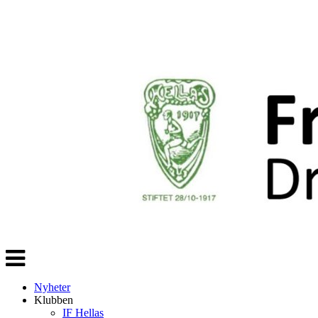
Veksle
navigasjon
Nyheter
Klubben
IF Hellas