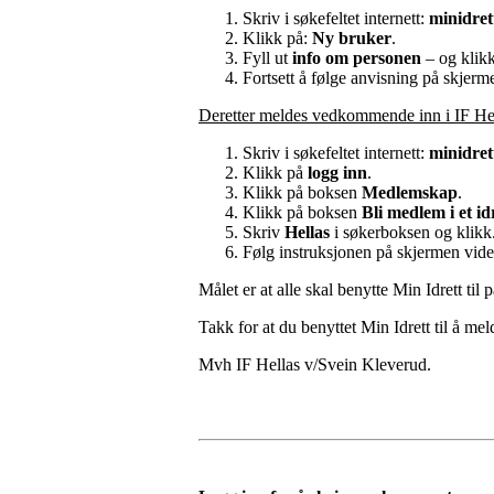
Skriv i søkefeltet internett:
minidret
Klikk på:
Ny bruker
.
Fyll ut
info om personen
– og klikk
Fortsett å følge anvisning på skjerm
Deretter meldes vedkommende inn i IF He
Skriv i søkefeltet internett:
minidret
Klikk på
logg inn
.
Klikk på boksen
Medlemskap
.
Klikk på boksen
Bli medlem i et id
Skriv
Hellas
i søkerboksen
og klikk
Følg instruksjonen på skjermen vider
Målet er at alle skal benytte Min Idrett ti
Takk for at du benyttet Min Idrett til å me
Mvh IF Hellas v/Svein Kleverud.