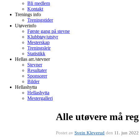
Bli medlem
Kontakt
Trenings info
Treningstider
Utøverinfo
Første gang på stevne
Klubbtøy/utstyr
Mesterskap
Treningsleir
Statistikk
Hellas arr./stevner
Stevner
Resultater
Sponsorer
Bilder
Hellashytta
Hellashytta
Mestergalleri
Alle utøvere må regi
Postet av
Svein Kleverud
den
11. jun 2022