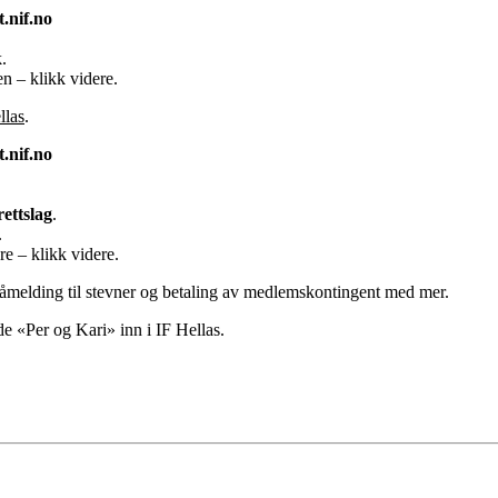
t.nif.no
.
en – klikk videre.
llas
.
t.nif.no
rettslag
.
.
e – klikk videre.
l påmelding til stevner og betaling av medlemskontingent med mer.
lde «Per og Kari» inn i IF Hellas.