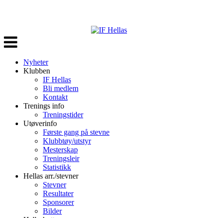
Veksle
navigasjon
Nyheter
Klubben
IF Hellas
Bli medlem
Kontakt
Trenings info
Treningstider
Utøverinfo
Første gang på stevne
Klubbtøy/utstyr
Mesterskap
Treningsleir
Statistikk
Hellas arr./stevner
Stevner
Resultater
Sponsorer
Bilder