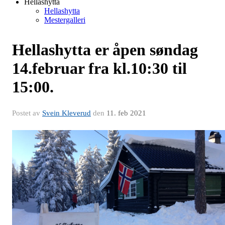
Hellashytta
Hellashytta
Mestergalleri
Hellashytta er åpen søndag
14.februar fra kl.10:30 til
15:00.
Postet av
Svein Kleverud
den
11. feb 2021