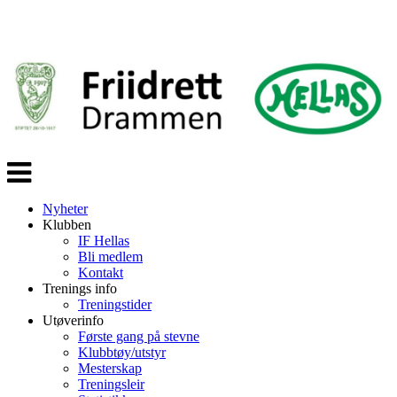
Veksle
navigasjon
Nyheter
Klubben
IF Hellas
Bli medlem
Kontakt
Trenings info
Treningstider
Utøverinfo
Første gang på stevne
Klubbtøy/utstyr
Mesterskap
Treningsleir