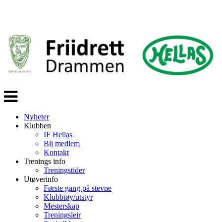
Veksle
navigasjon
Nyheter
Klubben
IF Hellas
Bli medlem
Kontakt
Trenings info
Treningstider
Utøverinfo
Første gang på stevne
Klubbtøy/utstyr
Mesterskap
Treningsleir