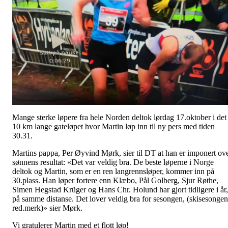
Mange sterke løpere fra hele Norden deltok lørdag 17.oktober i det
10 km lange gateløpet hvor Martin løp inn til ny pers med tiden
30.31.
Martins pappa, Per Øyvind Mørk, sier til DT at han er imponert ov
sønnens resultat: «Det var veldig bra. De beste løperne i Norge
deltok og Martin, som er en ren langrennsløper, kommer inn på
30.plass. Han løper fortere enn Klæbo, Pål Golberg, Sjur Røthe,
Simen Hegstad Krüger og Hans Chr. Holund har gjort tidligere i år,
på samme distanse. Det lover veldig bra for sesongen, (skisesongen
red.merk)» sier Mørk.
Vi gratulerer Martin med et flott løp!