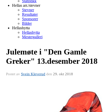
Statistikk
Hellas arr./stevner
Stevner
Resultater
Sponsorer
Bilder
Hellashytta
Hellashytta
Mestergalleri
Julemøte i "Den Gamle
Greker" 13.desember 2018
Postet av
Svein Kleverud
den
29. okt 2018