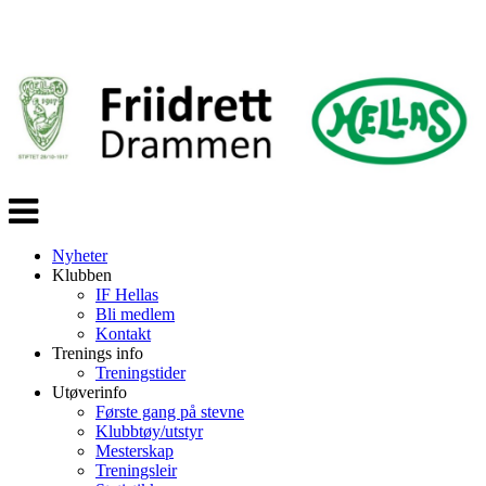
Veksle
navigasjon
Nyheter
Klubben
IF Hellas
Bli medlem
Kontakt
Trenings info
Treningstider
Utøverinfo
Første gang på stevne
Klubbtøy/utstyr
Mesterskap
Treningsleir