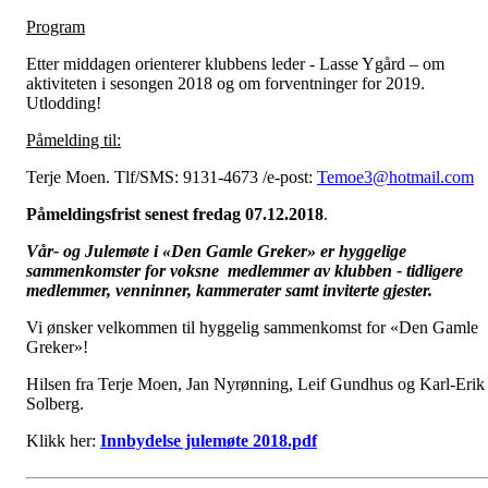
Program
Etter middagen orienterer klubbens leder - Lasse Ygård – om
aktiviteten i sesongen 2018 og om forventninger for 2019.
Utlodding!
Påmelding til:
Terje Moen. Tlf/SMS: 9131-4673 /e-post:
Temoe3@hotmail.com
Påmeldingsfrist senest fredag 07.12.2018
.
Vår- og Julemøte i «Den Gamle Greker» er hyggelige
sammenkomster for voksne medlemmer av klubben - tidligere
medlemmer, venninner, kammerater samt inviterte gjester.
Vi ønsker velkommen til hyggelig sammenkomst for «Den Gamle
Greker»!
Hilsen fra Terje Moen, J
an Nyrønning, Leif Gundhus og Karl-Erik
Solberg.
Klikk her:
Innbydelse julemøte 2018.pdf