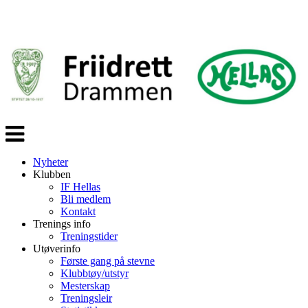
Veksle
navigasjon
Nyheter
Klubben
IF Hellas
Bli medlem
Kontakt
Trenings info
Treningstider
Utøverinfo
Første gang på stevne
Klubbtøy/utstyr
Mesterskap
Treningsleir