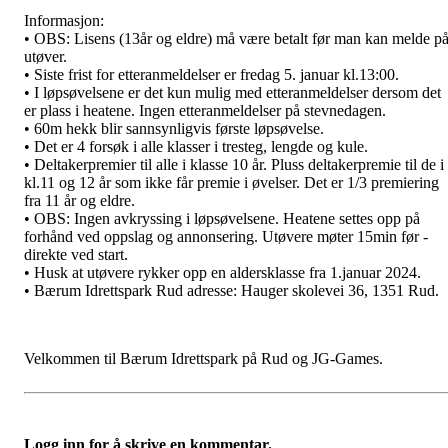
Informasjon:
• OBS: Lisens (13år og eldre) må være betalt før man kan melde p
utøver.
• Siste frist for etteranmeldelser er fredag 5. januar kl.13:00.
• I løpsøvelsene er det kun mulig med etteranmeldelser dersom det
er plass i heatene. Ingen etteranmeldelser på stevnedagen.
• 60m hekk blir sannsynligvis første løpsøvelse.
• Det er 4 forsøk i alle klasser i tresteg, lengde og kule.
• Deltakerpremier til alle i klasse 10 år. Pluss deltakerpremie til de i
kl.11 og 12 år som ikke får premie i øvelser. Det er 1/3 premiering
fra 11 år og eldre.
• OBS: Ingen avkryssing i løpsøvelsene. Heatene settes opp på
forhånd ved oppslag og annonsering. Utøvere møter 15min før -
direkte ved start.
• Husk at utøvere rykker opp en aldersklasse fra 1.januar 2024.
• Bærum Idrettspark Rud adresse: Hauger skolevei 36, 1351 Rud.
Velkommen til Bærum Idrettspark på Rud og JG-Games.
Logg inn for å skrive en kommentar.