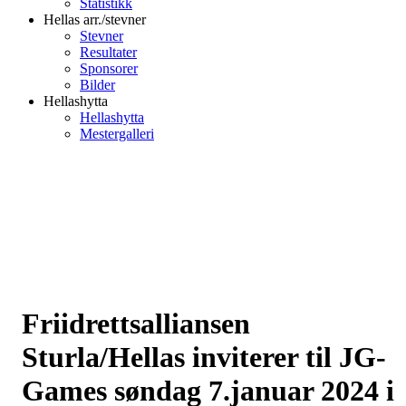
Statistikk
Hellas arr./stevner
Stevner
Resultater
Sponsorer
Bilder
Hellashytta
Hellashytta
Mestergalleri
Friidrettsalliansen
Sturla/Hellas inviterer til JG-
Games søndag 7.januar 2024 i