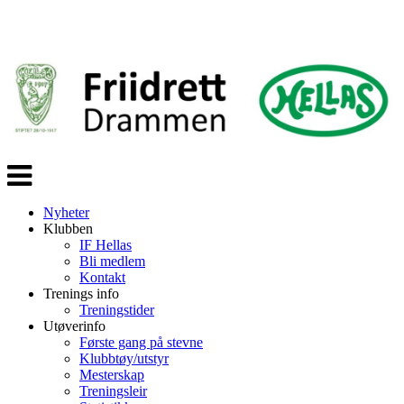
Veksle
navigasjon
Nyheter
Klubben
IF Hellas
Bli medlem
Kontakt
Trenings info
Treningstider
Utøverinfo
Første gang på stevne
Klubbtøy/utstyr
Mesterskap
Treningsleir