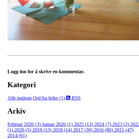
Logg inn for å skrive en kommentar.
Kategori
Alle innlegg
Ord fra leder (1)
RSS
Arkiv
Februar 2026 (3)
Januar 2026 (1)
2025 (13)
2024 (7)
2023 (2)
202
(1)
2020 (5)
2019 (13)
2018 (14)
2017 (30)
2016 (80)
2015 (47)
2014 (61)