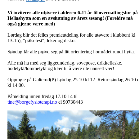
Vi inviterer alle utøvere i alderen 6-11 år til overnattingstur på
Hellashytta som en avslutning av årets sesong! (Foreldre må
også gjerne være med)
Lørdag blir det felles premieutdeling for alle utøvere i klubben( kl
13-15), "pølsefest", leker og disko.
Søndag får alle prøvd seg på litt orientering i området rundt hytta.
Alle må ha med seg liggeunderlag, sovepose, drikkeflaske,
hodelykt/lommelykt og klær til å være ute uansett vær!
Oppmøte på Galterud(P) Lørdag 25.10 kl 12. Retur søndag 26.10 
kl 14.00.
Påmelding innen fredag 17.10.14 til
tine@borgefysioterapi.no
el 90730443