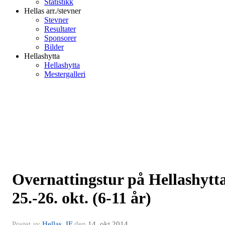
Statistikk
Hellas arr./stevner
Stevner
Resultater
Sponsorer
Bilder
Hellashytta
Hellashytta
Mestergalleri
Overnattingstur på Hellashytt
25.-26. okt. (6-11 år)
Postet av
Hellas, IF
den
14. okt 2014