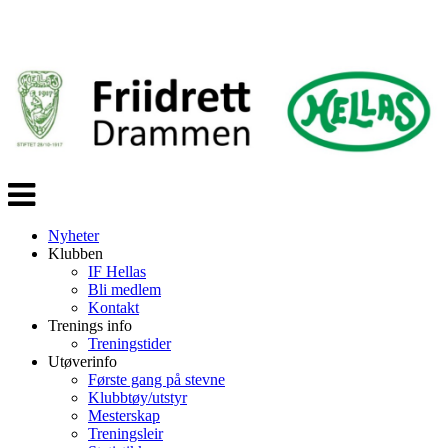
Veksle
navigasjon
Nyheter
Klubben
IF Hellas
Bli medlem
Kontakt
Trenings info
Treningstider
Utøverinfo
Første gang på stevne
Klubbtøy/utstyr
Mesterskap
Treningsleir