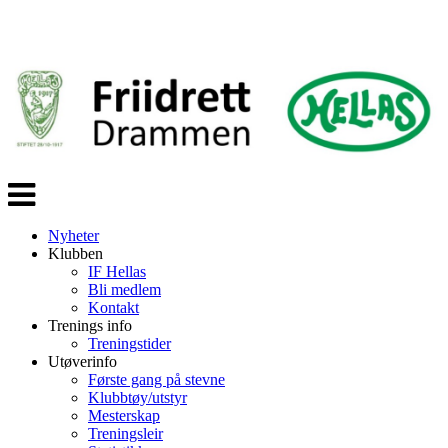
Veksle
navigasjon
Nyheter
Klubben
IF Hellas
Bli medlem
Kontakt
Trenings info
Treningstider
Utøverinfo
Første gang på stevne
Klubbtøy/utstyr
Mesterskap
Treningsleir