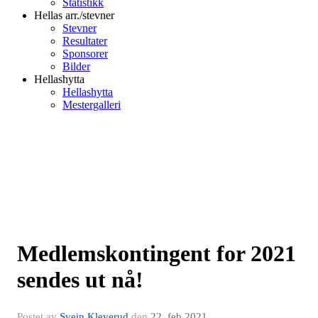
Statistikk
Hellas arr./stevner
Stevner
Resultater
Sponsorer
Bilder
Hellashytta
Hellashytta
Mestergalleri
Medlemskontingent for 2021
sendes ut nå!
Postet av
Svein Kleverud
den
22. feb 2021