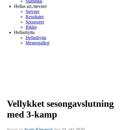
Statistikk
Hellas arr./stevner
Stevner
Resultater
Sponsorer
Bilder
Hellashytta
Hellashytta
Mestergalleri
Vellykket sesongavslutning
med 3-kamp
Postet av
Svein Kleverud
den
24. okt 2020