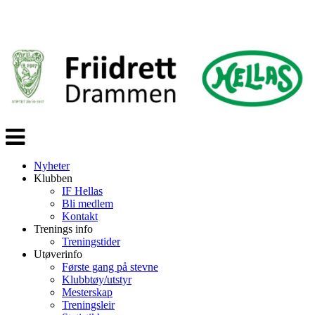
Veksle
navigasjon
Nyheter
Klubben
IF Hellas
Bli medlem
Kontakt
Trenings info
Treningstider
Utøverinfo
Første gang på stevne
Klubbtøy/utstyr
Mesterskap
Treningsleir