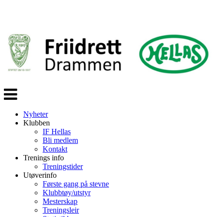
Veksle
navigasjon
Nyheter
Klubben
IF Hellas
Bli medlem
Kontakt
Trenings info
Treningstider
Utøverinfo
Første gang på stevne
Klubbtøy/utstyr
Mesterskap
Treningsleir