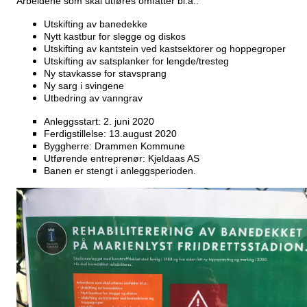
Arbeidene som skal utføres omfatter bl.a.:
Utskifting av banedekke
Nytt kastbur for slegge og diskos
Utskifting av kantstein ved kastsektorer og hoppegroper
Utskifting av satsplanker for lengde/tresteg
Ny stavkasse for stavsprang
Ny sarg i svingene
Utbedring av vanngrav
Anleggsstart: 2. juni 2020
Ferdigstillelse: 13.august 2020
Byggherre: Drammen Kommune
Utførende entreprenør: Kjeldaas AS
Banen er stengt i anleggsperioden.