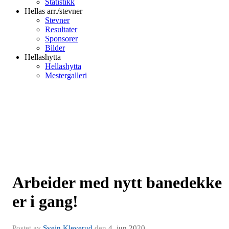
Statistikk
Hellas arr./stevner
Stevner
Resultater
Sponsorer
Bilder
Hellashytta
Hellashytta
Mestergalleri
Arbeider med nytt banedekke
er i gang!
Postet av
Svein Kleverud
den
4. jun 2020