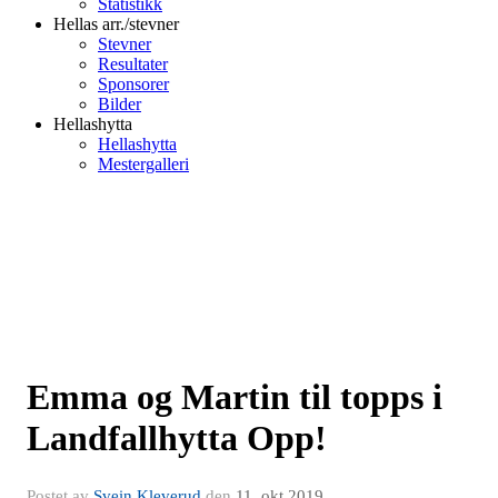
Statistikk
Hellas arr./stevner
Stevner
Resultater
Sponsorer
Bilder
Hellashytta
Hellashytta
Mestergalleri
Emma og Martin til topps i
Landfallhytta Opp!
Postet av
Svein Kleverud
den
11. okt 2019