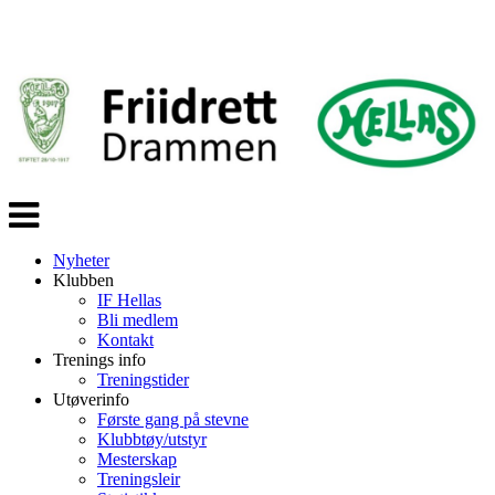
Veksle
navigasjon
Nyheter
Klubben
IF Hellas
Bli medlem
Kontakt
Trenings info
Treningstider
Utøverinfo
Første gang på stevne
Klubbtøy/utstyr
Mesterskap
Treningsleir