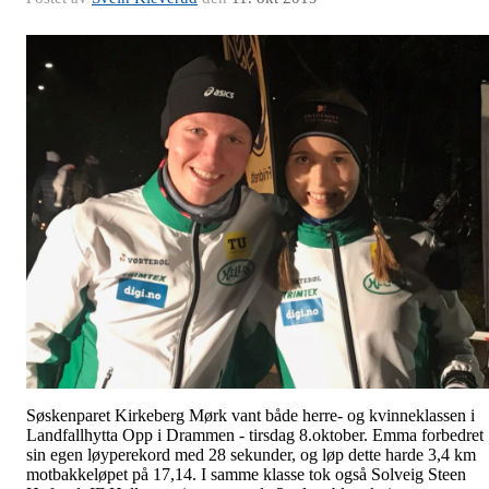
Søskenparet Kirkeberg Mørk vant både herre- og kvinneklassen i
Landfallhytta Opp i Drammen - tirsdag 8.oktober. Emma forbedret
sin egen løyperekord med 28 sekunder, og løp dette harde 3,4 km
motbakkeløpet på 17,14. I samme klasse tok også Solveig Steen