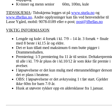
Kvinner og menn senior 60m, 100m, kule
TIDSSKJEMA
: Tidsskjema legges ut på
www.sturla.no
og
www.ifhellas.no
. Andre opplysninger kan fås ved henvendelse til
Lasse Ygård, mobil: 9078-0189 eller e-post;
post@ifhellas.no
VIKTIG INFORMASJON
Lengde og kule: 4 forsøk i kl. 7/9 – 14 år. 3 forsøk + finale
med 8 beste i kl.15 år og eldre.
Det er kun tillatt med maksimum 6 mm butte pigger i
Drammenshallen.
Premiering: 1/3 premiering fra 11 år til senior. Deltakerpremi
til alle i kl. 7/9 år pluss de i kl.10/12 år som ikke får premie i
øvelser.
I løpsøvelsene er det kun mulig med etteranmeldinger derso
det er plass i heatene.
OBS: I løpsøvelsene er det avkryssing 1 t før start. Gjelder
ikke 60m for barn 7-9 år.
Husk at utøvere rykker opp en aldersklasse fra 1.januar.