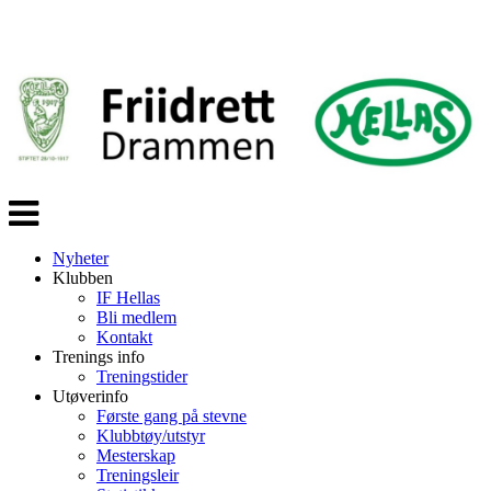
Veksle
navigasjon
Nyheter
Klubben
IF Hellas
Bli medlem
Kontakt
Trenings info
Treningstider
Utøverinfo
Første gang på stevne
Klubbtøy/utstyr
Mesterskap
Treningsleir