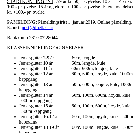
STARTKONTINGENT
: 7/9 år kr. 50,- pr. øvelse. 10 år – 14 år kr.
100,- pr. øvelse. 15 år og eldre kr. 100,- pr. øvelse. Etteranmeldelse
kr. +100,- pr. øvelse
PÅMELDING
: Påmeldingsfrist 1. januar 2019. Online påmelding.
E-post:
post@ifhellas.no
.
Bankkonto 2310.07.28044.
KLASSEINNDELING OG ØVELSER
:
Jenter/gutter 7-9 år 60m, lengde
Jenter/gutter 10 år 60m, lengde, kule
Jenter/gutter 11 år 60m, 600m, lengde, kule
Jenter/gutter 12 år 60m, 600m, høyde, kule, 1000m
kappgang
Jenter/gutter 13 år 60m, 600m, lengde, kule, 1000
kappgang
Jenter/gutter 14 år 60m, 100m, 600m, høyde, kule,
1000m kappgang
Jenter/gutter 15 år 60m, 100m, 600m, høyde, kule,
1500m kappgang
Jenter/gutter 16-17 år 60m, 100m, høyde, kule, 1500m
kappgang
Jenter/gutter 18-19 år 60m, 100m, lengde, kule, 1500
kappgang